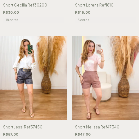
Short Lorena Ref1810
Short Cecilia Ref30200
R$18,00
R$30,00
5 cores
18 cores
Short Jessi Ref57450
Short Melissa Ref47340
R$57,00
R$47,00