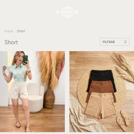
Início
.
Short
Short
FILTRAR