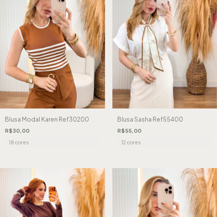
Blusa Modal Karen Ref30200
Blusa Sasha Ref55400
R$30,00
R$55,00
18 cores
12 cores