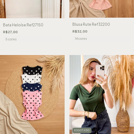
Blusa Rute Ref32200
Bata Heloíse Ref27150
R$32,00
R$27,00
14 cores
5 cores
ESGOTADO